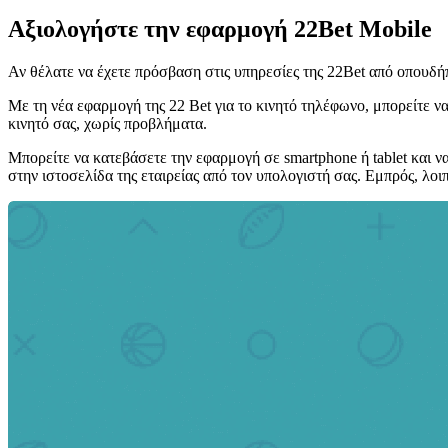
Αξιολογήστε την εφαρμογή 22Bet Mobile
Αν θέλατε να έχετε πρόσβαση στις υπηρεσίες της 22Bet από οπουδήπ
Με τη νέα εφαρμογή της 22 Bet για το κινητό τηλέφωνο, μπορείτε να
κινητό σας, χωρίς προβλήματα.
Μπορείτε να κατεβάσετε την εφαρμογή σε smartphone ή tablet και ν
στην ιστοσελίδα της εταιρείας από τον υπολογιστή σας. Εμπρός, λοι