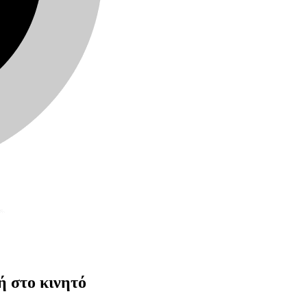
 στο κινητό