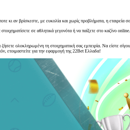
οτε κι αν βρίσκεστε, με ευκολία και χωρίς προβλήματα, η εταιρεία σ
 στοιχηματίσετε σε αθλητικά γεγονότα ή να παίξετε στο καζίνο online
α ζήσετε ολοκληρωμένη τη στοιχηματική σας εμπειρία. Να είστε σίγο
πόν, ετοιμαστείτε για την εφαρμογή της 22Bet Ελλαδα!